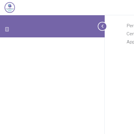
Per
Cen
Ap